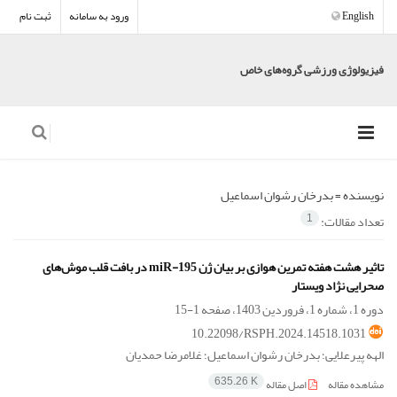
English
ورود به سامانه
ثبت نام
فیزیولوژی ورزشی گروه‌های خاص
نویسنده =
بدرخان رشوان اسماعیل
تعداد مقالات:
1
تاثیر هشت هفته تمرین هوازی بر بیان ژن miR-195 در بافت قلب موش‌های
صحرایی نژاد ویستار
دوره 1، شماره 1، فروردین 1403، صفحه
1-15
10.22098/RSPH.2024.14518.1031
الهه پیرعلایی؛ بدرخان رشوان اسماعیل؛ غلامرضا حمدیان
مشاهده مقاله
اصل مقاله
635.26 K