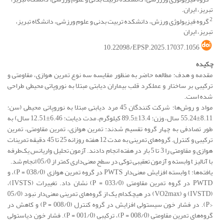
تبریز، ایران.
2
گروه فیزیولوژی ورزش، دانشکده تربیت بدنی و علوم ورزشی، دانشگاه تبریز،
تبریز، ایران
10.22098/EPSP.2025.17037.1056
چکیده
مقدمه و هدف: مطالعه حاضر به منظور مقایسه سه نوع تمرین هوازی، مقاومتی و
ترکیبی بر ساختار و عملکرد قلب بیماران دیابتی مبتلا به نوروپاتی محیطی طراحی
شده است.
مواد و روش‌ها: شرکت کنندگان 45 مرد دیابتی مبتلا به نوروپاتی محیطی (سن:
8.11±55.24 سال، وزن: 13.4±89.5 کیلوگرم، مدت دیابت: 6.46±12.51 سال) به
طور تصادفی به چهار گروه تقسیم شدند: تمرین هوازی، تمرین مقاومتی، تمرین
ترکیبی و کنترل. گروه‌های تمرینی به مدت 12 هفته روزانه 25 تا 45 دقیقه تمرینات
هوازی و مقاومتی را 3 تا 5 بار در هفته انجام دادند. آزمون تحلیل واریانس یک‌طرفه
با آنالیز t وابسته و آزمون تعقیبی توکی در سطح معنی‌داری کمتر از 05/0 انجام شد.
یافته‌ها: t وابسته افزایش معنی‌دار PWTS در گروه تمرین هوازی (038/0 = P)، و
PWTD در گروه تمرین مقاومتی (033/0 = P) نشان داد. تغییرات (IVSTS)،
(IVSTD) و (VO2max) در هیچکدام یک از گروه‌های تمرینی معنی‌دار نبود (05/0
<P). در فشار خون سیستولی افزایش در گروه کنترل (008/0 = P) و کاهش در
گروه‌های تمرین مقاومتی (008/0 = P)، ترکیبی (001/0 = P). فشار خون دیاستولی