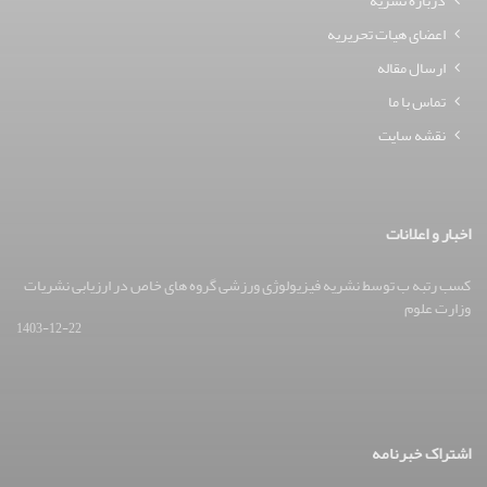
درباره نشریه
اعضای هیات تحریریه
ارسال مقاله
تماس با ما
نقشه سایت
اخبار و اعلانات
کسب رتبه ب توسط نشریه فیزیولوژی ورزشی گروه های خاص در ارزیابی نشریات
وزارت علوم
1403-12-22
اشتراک خبرنامه