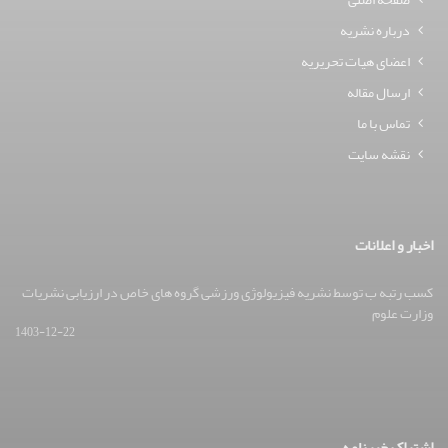
درباره نشریه
اعضای هیات تحریریه
ارسال مقاله
تماس با ما
نقشه سایت
اخبار و اعلانات
کسب رتبه ب توسط نشریه فیزیولوژی ورزشی گروه های خاص در ارزیابی نشریات
وزارت علوم
1403-12-22
اشتراک خبرنامه